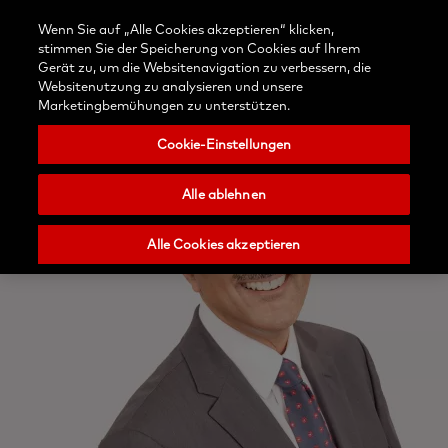
Kontaktieren
Anmelden
Blog
Wenn Sie auf „Alle Cookies akzeptieren“ klicken,
Wählen
Sie uns
Suchen
Menu
stimmen Sie der Speicherung von Cookies auf Ihrem
Sie
Nobel
Gerät zu, um die Websitenavigation zu verbessern, die
Ihr
Biocare
Websitenutzung zu analysieren und unsere
Land
Marketingbemühungen zu unterstützen.
Cookie-Einstellungen
Alle ablehnen
Alle Cookies akzeptieren