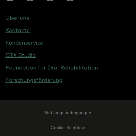
Social
-
DACH
Footer
Über uns
-
Kontakte
Germany
Kundenservice
DTX Studio
Foundation for Oral Rehabilitation
Forschungsförderung
Footer
Nutzungsbedingungen
Legal
-
Cookie-Richtlinie
Germany