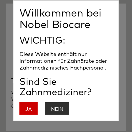
Willkommen bei
Nobel Biocare
WICHTIG:
Diese Website enthält nur
Informationen für Zahnärzte oder
Zahnmedizinisches Fachpersonal.
Sind Sie
Tempshell
Zahnmediziner?
Verschraubte provisorische CAD/CAM-
Versorgung am Tag des Eingriffs.
Gemeinschaftliche digitale Workflows.
JA
NEIN