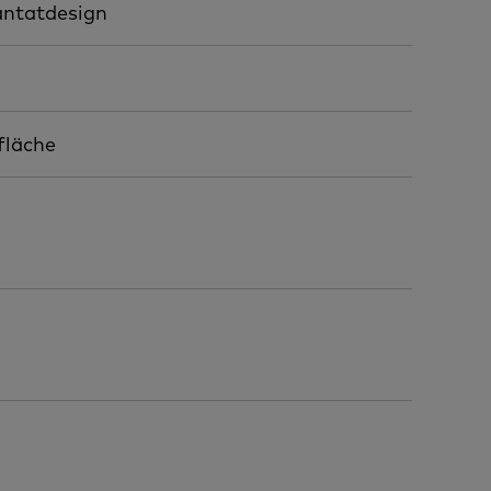
antatdesign
fläche