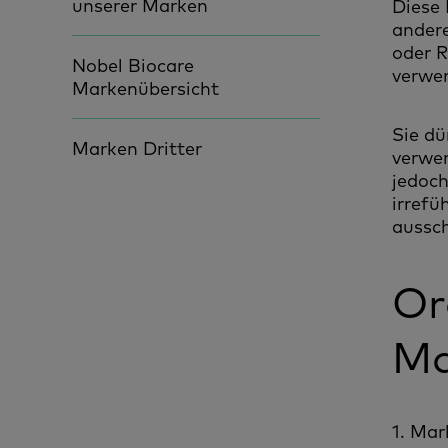
unserer Marken
Diese 
andere
oder R
Nobel Biocare
verwe
Markenübersicht
Sie d
Marken Dritter
verwen
jedoch
irrefü
aussch
Or
Ma
1. Mar