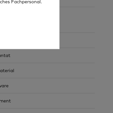
sches Fachpersonal.
ndlungskonzept
antat
aterial
ware
ment