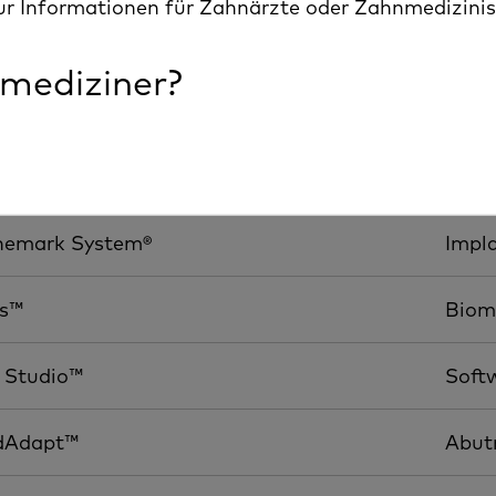
ur Informationen für Zahnärzte oder Zahnmedizini
mediziner?
on-4®
Beha
nemark System®
Impl
os™
Biom
 Studio™
Soft
dAdapt™
Abut