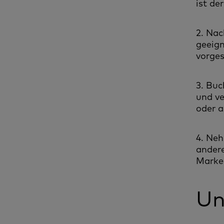
ist de
2. Nac
geeign
vorges
3. Buc
und ve
oder a
4. Ne
ander
Marke
Un