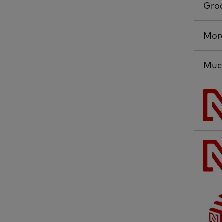
Gro
More
Muc