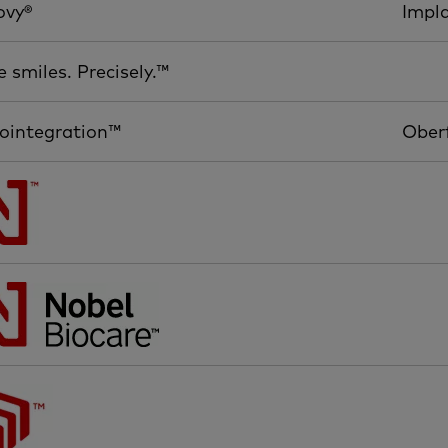
ovy®
Impl
 smiles. Precisely.™
ointegration™
Ober