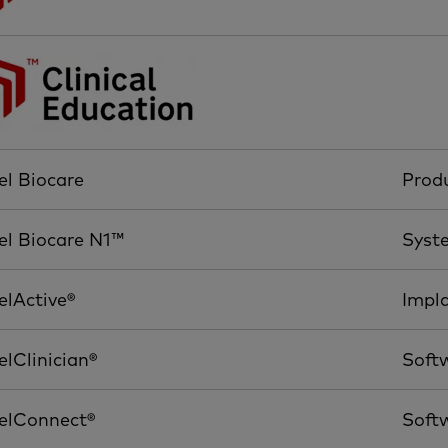
l Biocare
Prod
el Biocare N1™
Syst
lActive®
Impl
lClinician®
Soft
elConnect®
Soft