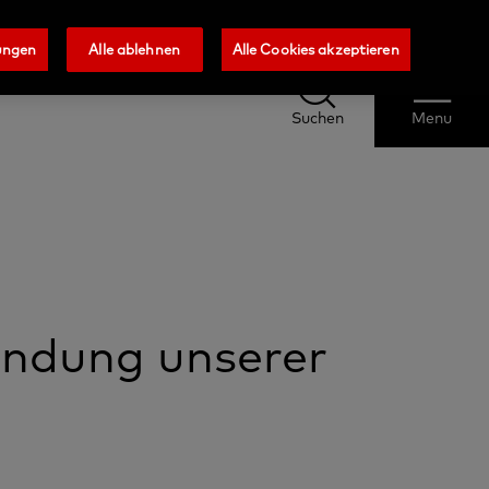
en
Blog
Kontaktieren Sie uns
Wählen
ungen
Alle ablehnen
Alle Cookies akzeptieren
Sie
Ihr
Suchen
Menu
Land
Suchen
Menu
wendung unserer