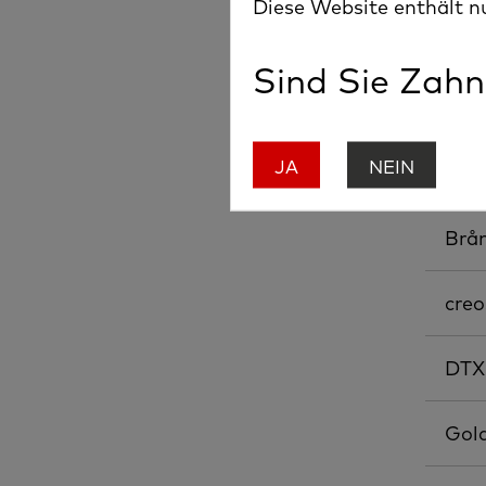
Diese Website enthält n
Sind Sie Zahn
JA
NEIN
All-
Brå
cre
DTX
Gol