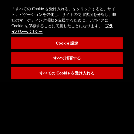
オ
ン
「すべての Cookie を受け入れる」をクリックすると、サイ
ロ
ブロ
お
国
検
Menu
トナビゲーションを強化し、サイトの使用状況を分析し、弊
ラ
グ
グ
問
を
Nobel
社のマーケティング活動を支援するために、デバイスに
索
イ
イ
（海
い
選
Biocare
Cookie を保存することに同意したことになります。
プラ
ン
ン/
外サ
合
択
イバシーポリシー
ス
登
イ
わ
し
ト
録
Cookie 設定
ト）
せ
て
ア
く
だ
すべて拒否する
さ
い
すべての Cookie を受け入れる