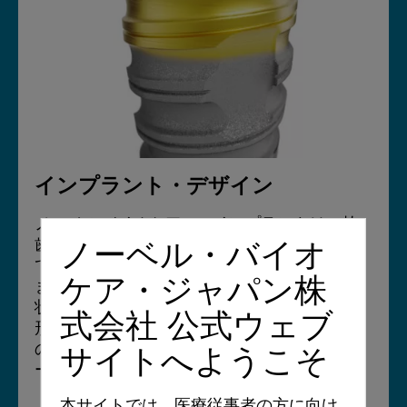
インプラント・デザイン
ノーベルバイオケア N1 インプラントは、抜
歯窩への即時埋入と即時負荷の症例にも適し
ノーベル・バイオ
ており、多様な患者様のニーズにお応えでき
ケア・ジャパン株
ます。インプラント頚部のトライオーバル形
状は、皮質骨への応力を軽減し³**（従来の円
式会社 公式ウェブ
形インプラントと比較）、TiUltra™表面性状
の利点とともに、迅速なオッセオインテグレ
サイトへようこそ
ーション³**を促進します。
本サイトでは、医療従事者の方に向け