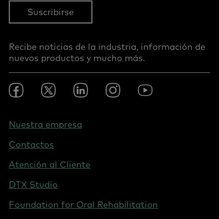
Suscribirse
Recibe noticias de la industria, información de
nuevos productos y mucho más.
Footer
Facebook
Twitter
LinkedIn
Instagram
Youtube
Social
-
Spain
Footer
Nuestra empresa
-
Contactos
Spain
Atención al Cliente
DTX Studio
Foundation for Oral Rehabilitation