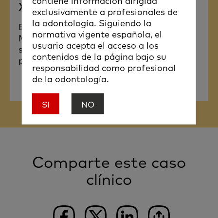
contiene información dirigida
Xeal™ y TiUltra™
exclusivamente a profesionales de
la odontología. Siguiendo la
Bienvenido a la ERA de la
normativa vigente española, el
Mucointegration™. La química de
usuario acepta el acceso a los
superficie a la que las células no se
contenidos de la página bajo su
pueden resistir.
responsabilidad como profesional
de la odontología.
SI
NO
Comparte este caso
clínico