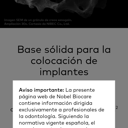
Base sólida para la
colocación de
implantes
El injerto se integra en el hueso
Aviso importante:
La presente
recién formado, con lo que se
página web de Nobel Biocare
establecen las bases para una
contiene información dirigida
2
colocación correcta del implante.
exclusivamente a profesionales de
la odontología. Siguiendo la
normativa vigente española, el