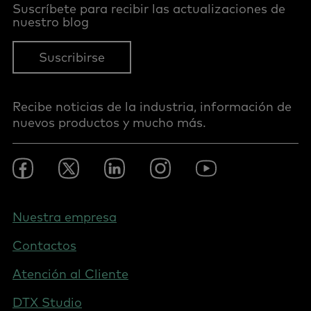
Suscríbete para recibir las actualizaciones de
nuestro blog
Suscribirse
Recibe noticias de la industria, información de
nuevos productos y mucho más.
Footer
Facebook
Twitter
LinkedIn
Instagram
Youtube
Social
-
Spain
Footer
Nuestra empresa
-
Contactos
Spain
Atención al Cliente
DTX Studio