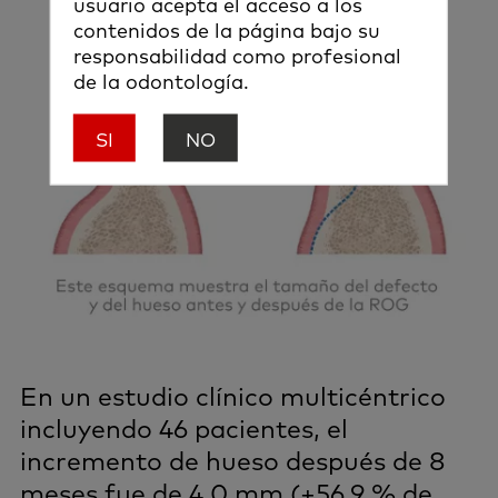
usuario acepta el acceso a los
contenidos de la página bajo su
responsabilidad como profesional
de la odontología.
SI
NO
En un estudio clínico multicéntrico
incluyendo 46 pacientes, el
incremento de hueso después de 8
meses fue de 4.0 mm (+56.9 % de