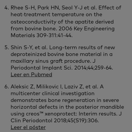
Rhee S-H, Park HN, Seol Y-J et al. Effect of
heat
treatment temperature on the
-
osteoconductivity of the apatite derived
from bovine bone. 2006 Key Engineering
Materials 309-311:41-44.
Shin S-Y, et al. Long-term results of new
deproteinized bovine bone material in a
maxillary sinus graft procedure. J
Periodontal Implant Sci. 2014;44;259-64.
Leer en Pubmed
Aleksic Z, Milikovic I, Laziv Z, et al.
A
multicenter clinical investigation
demonstrates bone regeneration in severe
horizontal defects in the posterior mandible
using creos™ xenoprotect: Interim results. J
Clin Periodontol 2018;45(S19):306.
Leer el póster