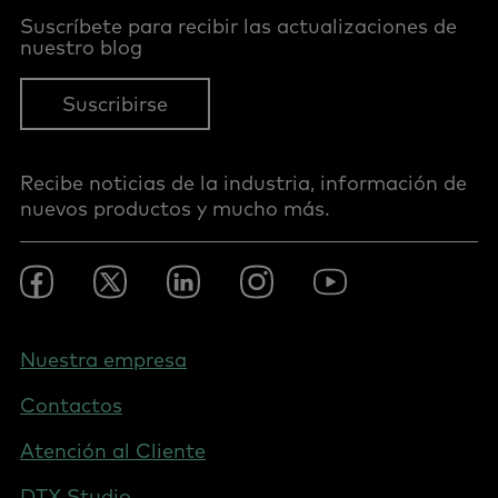
Suscríbete para recibir las actualizaciones de
nuestro blog
Suscribirse
Recibe noticias de la industria, información de
nuevos productos y mucho más.
Footer
Facebook
Twitter
LinkedIn
Instagram
Youtube
Social
-
Spain
Footer
Nuestra empresa
-
Contactos
Spain
Atención al Cliente
DTX Studio