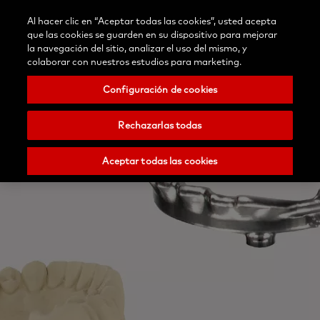
Blog
Contáctenos
Al hacer clic en “Aceptar todas las cookies”, usted acepta
Selecciona
/Registrar
Buscar
Menu
que las cookies se guarden en su dispositivo para mejorar
tu
Nobel
la navegación del sitio, analizar el uso del mismo, y
país
Biocare
colaborar con nuestros estudios para marketing.
Configuración de cookies
Rechazarlas todas
Aceptar todas las cookies