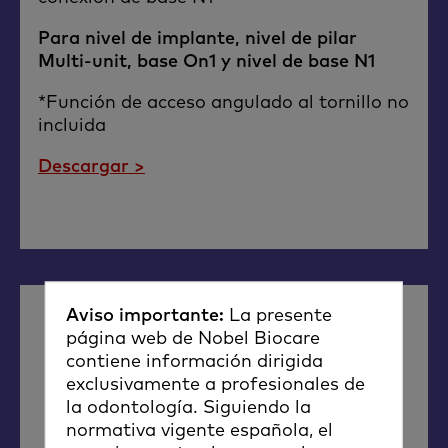
Para nivel de implante, nivel de pilar
Multi-unit, base On1 y nivel de base N1
*Función de acceso angulado al tornillo no
incluida
Descargar >
Aviso importante:
La presente
página web de Nobel Biocare
contiene información dirigida
exclusivamente a profesionales de
la odontología. Siguiendo la
normativa vigente española, el