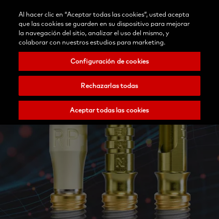
Blog
Contáctenos
Al hacer clic en “Aceptar todas las cookies”, usted acepta
Selecciona
/Registrar
Buscar
Menu
que las cookies se guarden en su dispositivo para mejorar
tu
Nobel
la navegación del sitio, analizar el uso del mismo, y
país
Biocare
colaborar con nuestros estudios para marketing.
Configuración de cookies
Rechazarlas todas
Aceptar todas las cookies