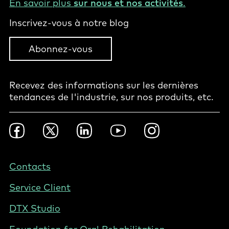
En savoir plus
sur nous et nos activités
.
Inscrivez-vous à notre blog
Abonnez-vous
Recevez des informations sur les dernières
tendances de l'industrie, sur nos produits, etc.
Footer
Facebook
Twitter
LinkedIn
YouTube
Instagram
Social
-
Canada
Footer
Contacts
-
Service Client
Canada
(French)
DTX Studio