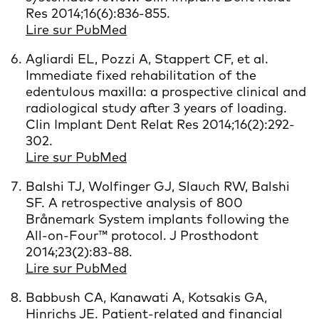
Res 2014;16(6):836-855.
Lire sur PubMed
Agliardi EL, Pozzi A, Stappert CF, et al.
Immediate fixed rehabilitation of the
edentulous maxilla: a prospective clinical and
radiological study after 3 years of loading.
Clin Implant Dent Relat Res 2014;16(2):292-
302.
Lire sur PubMed
Balshi TJ, Wolfinger GJ, Slauch RW, Balshi
SF. A retrospective analysis of 800
Brånemark System implants following the
All-on-Four™ protocol. J Prosthodont
2014;23(2):83-88.
Lire sur PubMed
Babbush CA, Kanawati A, Kotsakis GA,
Hinrichs JE. Patient-related and financial