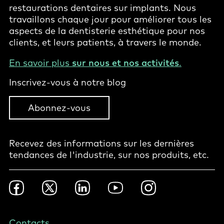
restaurations dentaires sur implants. Nous
travaillons chaque jour pour améliorer tous les
aspects de la dentisterie esthétique pour nos
clients, et leurs patients, à travers le monde.
En savoir plus
sur nous et nos activités
.
Inscrivez-vous à notre blog
Abonnez-vous
Recevez des informations sur les dernières
tendances de l'industrie, sur nos produits, etc.
Footer
Facebook
Twitter
LinkedIn
YouTube
Instagram
Social
-
Canada
Footer
Contacts