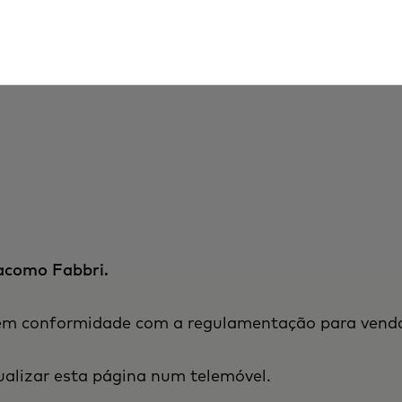
iacomo Fabbri.
 em conformidade com a regulamentação para vend
alizar esta página num telemóvel.