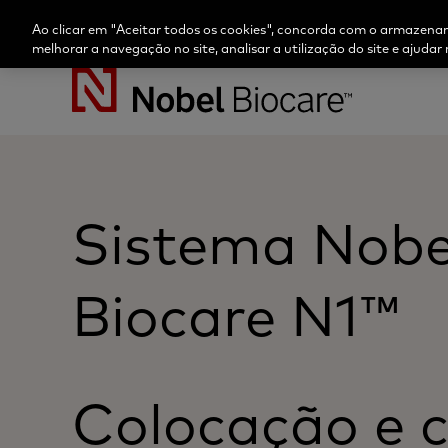
Ao clicar em "Aceitar todos os cookies", concorda com o armazenam
melhorar a navegação no site, analisar a utilização do site e ajudar 
Nobel
Biocare
Sistema Nobe
Biocare
N1™
Colocação e 