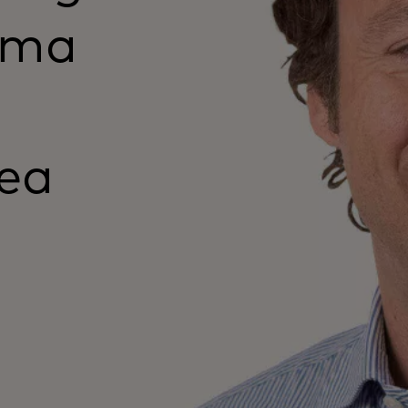
uma
rea