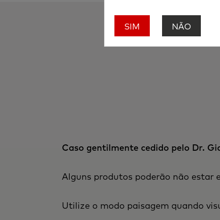
SIM
NÃO
Caso gentilmente cedido pelo Dr. G
Alguns produtos poderão não estar
Utilize o modo paisagem quando visu