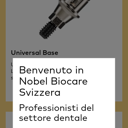
Universal Base
Universal Base - abutment, a modo tuo.
Benvenuto in
La versatilità su cui puoi basare il tuo
Nobel Biocare
successo.
Svizzera
Professionisti del
settore dentale