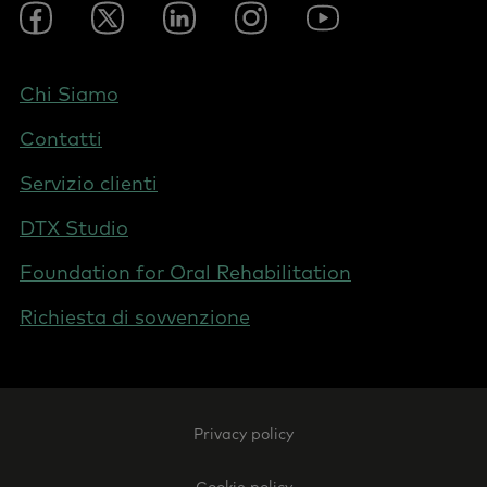
Footer
Facebook
Twitter
LinkedIn
Instagram
YouTube
Social
-
Italy
Footer
Chi Siamo
-
Contatti
Switzerland
(Italian)
Servizio clienti
DTX Studio
Foundation for Oral Rehabilitation
Richiesta di sovvenzione
Footer
Privacy policy
Legal
-
Cookie policy