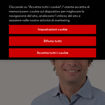
Accedi
Blog
Contattaci
Cliccando su “Accetta tutti i cookie”, l'utente accetta di
Seleziona
Ricerca
Menu
memorizzare i cookie sul dispositivo per migliorare la
il
Nobel
navigazione del sito, analizzare l'utilizzo del sito e
tuo
Biocare
assistere nelle nostre attività di marketing.
paese
Impostazioni cookie
Rifiuta tutti
Accetta tutti i cookie