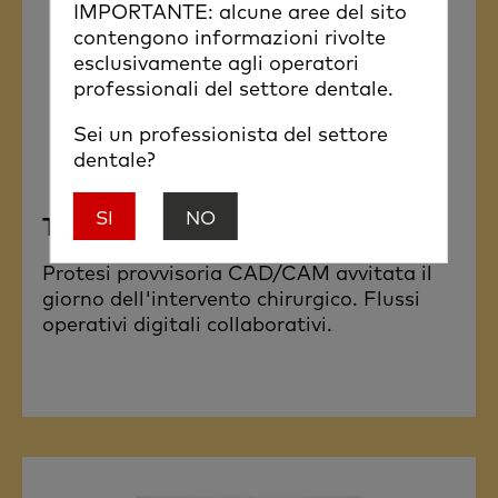
IMPORTANTE: alcune aree del sito
contengono informazioni rivolte
esclusivamente agli operatori
professionali del settore dentale.
Sei un professionista del settore
dentale?
SI
NO
TempShell
Protesi provvisoria CAD/CAM avvitata il
giorno dell'intervento chirurgico. Flussi
operativi digitali collaborativi.