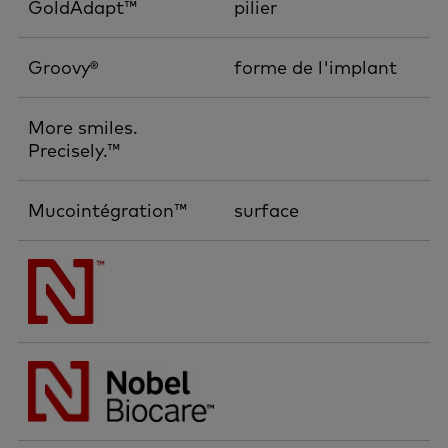
GoldAdapt™
pilier
Groovy®
forme de l'implant
More smiles.
Precisely.™
Mucointégration™
surface