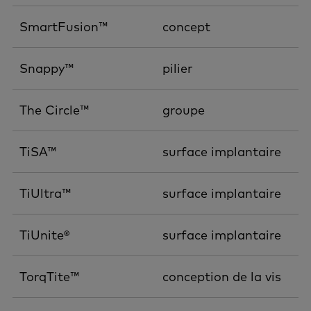
SmartFusion™
concept
Snappy™
pilier
The Circle™
groupe
TiSA™
surface implantaire
TiUltra™
surface implantaire
TiUnite®
surface implantaire
TorqTite™
conception de la vis