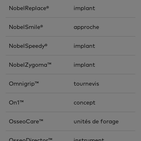
NobelReplace®
implant
NobelSmile®
approche
NobelSpeedy®
implant
NobelZygoma™
implant
Omnigrip™
tournevis
On1™
concept
OsseoCare™
unités de forage
OsseoDirector™
instrument