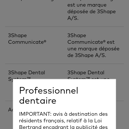
est une marque
déposée de 3Shape
A/S.
3Shape
3Shape
Communicate®
Communicate® est
une marque déposée
de 3Shape A/S.
3Shape Dental
3Shape Dental
System™
System™ est une
marque déposée de
Professionnel
3Shape A/S.
dentaire
AdVent®
AdVent® est une
IMPORTANT: avis à destination des
marque déposée de
résidents français, relatif à la Loi
Zimmer Group.
Bertrand encadrant la publicité des