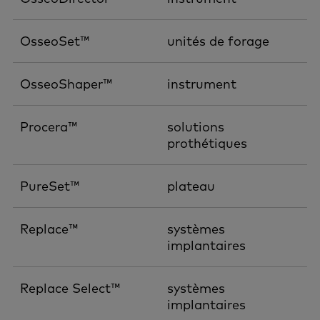
OsseoSet™
unités de forage
OsseoShaper™
instrument
Procera™
solutions
prothétiques
PureSet™
plateau
Replace™
systèmes
implantaires
Replace Select™
systèmes
implantaires