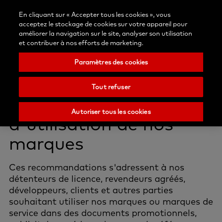
Contactez-
/Inscription
Blog
En cliquant sur « Accepter tous les cookies », vous
Sélectionn
nous
Recherche
Menu
acceptez le stockage de cookies sur votre appareil pour
votre
Nobel
améliorer la navigation sur le site, analyser son utilisation
pays
Biocare
et contribuer à nos efforts de marketing.
Paramètres des cookies
Marques
Tout refuser
Recommandations
Autoriser tous les cookies
d'utilisation de nos
marques
Ces recommandations s'adressent à nos
détenteurs de licence, revendeurs agréés,
développeurs, clients et autres parties
souhaitant utiliser nos marques ou marques de
service dans des documents promotionnels,