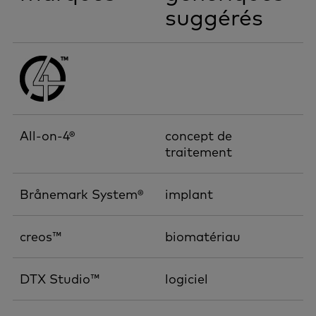
suggérés
All-on-4®
concept de
traitement
Brånemark System®
implant
creos™
biomatériau
DTX Studio™
logiciel