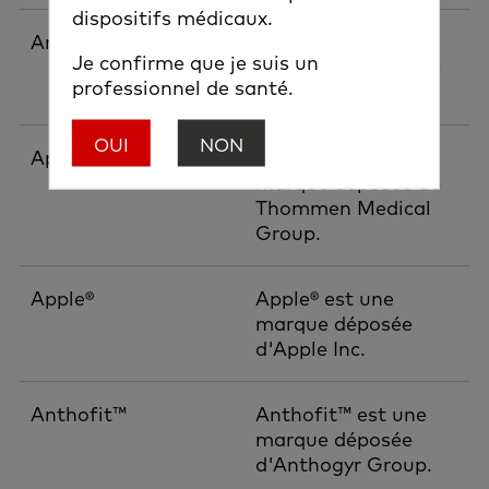
dispositifs médicaux.
Ankylos®
Ankylos® est une
Je confirme que je suis un
marque déposée de
professionnel de santé.
Dentsply Group.
OUI
NON
Apliquiq®
Apliquiq® est une
marque déposée de
Thommen Medical
Group.
Apple®
Apple® est une
marque déposée
d'Apple Inc.
Anthofit™
Anthofit™ est une
marque déposée
d'Anthogyr Group.