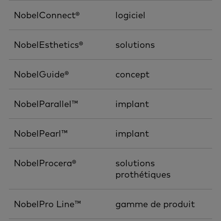
NobelConnect®
logiciel
NobelEsthetics®
solutions
NobelGuide®
concept
NobelParallel™
implant
NobelPearl™
implant
NobelProcera®
solutions
prothétiques
NobelPro Line™
gamme de produit