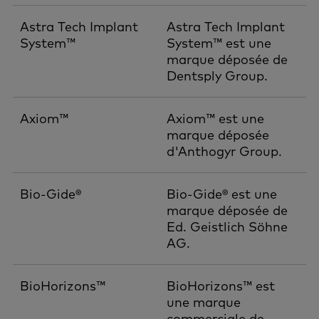
Astra Tech Implant
Astra Tech Implant
System™
System™ est une
marque déposée de
Dentsply Group.
Axiom™
Axiom™ est une
marque déposée
d'Anthogyr Group.
Bio-Gide®
Bio-Gide® est une
marque déposée de
Ed. Geistlich Söhne
AG.
BioHorizons™
BioHorizons™ est
une marque
commerciale de