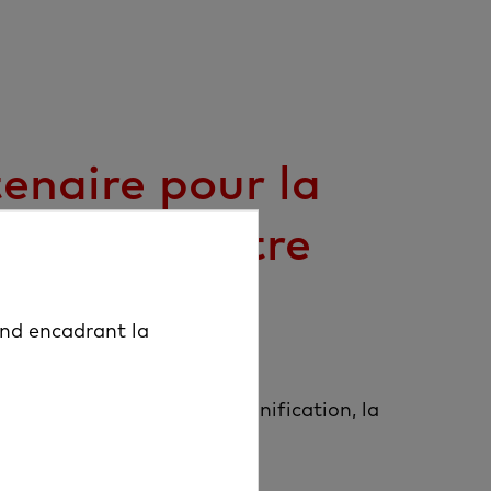
enaire pour la
ation de votre
t
and encadrant la
olutions à 360°
vrant le diagnostic, la planification, la
osants prothétiques