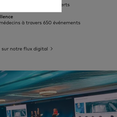
isé de la part de 1 100 experts
llence
 médecins à travers 650 événements
sur notre flux digital