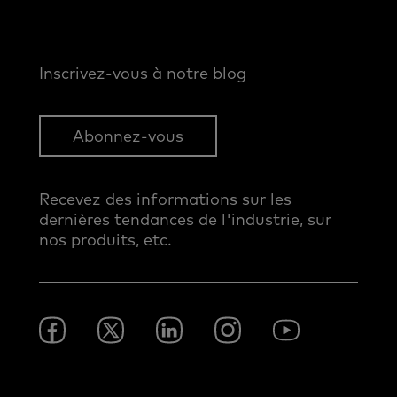
Inscrivez-vous à notre blog
Abonnez-vous
Recevez des informations sur les
dernières tendances de l'industrie, sur
nos produits, etc.
Footer
Facebook
Twitter
LinkedIn
Instagram
YouTube
Social
-
France