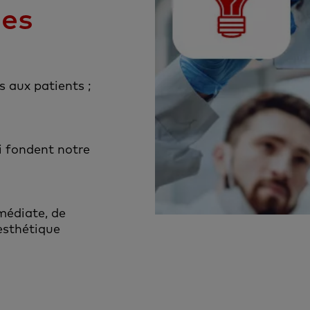
les
s aux patients ;
i fondent notre
médiate, de
esthétique