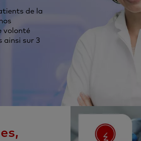
tients de la
 nos
e volonté
 ainsi sur 3
es,