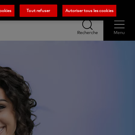
ription
Blog
Contactez-nous
Sélectionn
ookies
Tout refuser
Autoriser tous les cookies
votre
pays
Recherche
Menu
Recherche
Menu