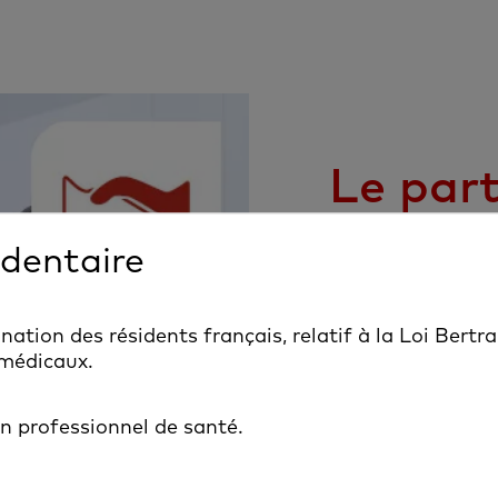
Le part
valoris
 dentaire
cabine
ation des résidents français, relatif à la Loi Bertr
 médicaux.
Fournisseur de s
Offre complète cou
un professionnel de santé.
pose et les comp
Soutien inégalé