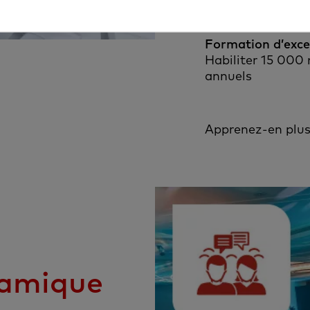
Soutien personnal
Formation d’exce
Habiliter 15 000
annuels
Apprenez-en plus 
amique