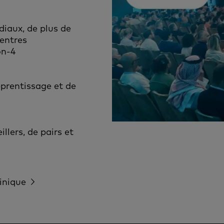
diaux, de plus de
centres
on-4
prentissage et de
lers, de pairs et
inique