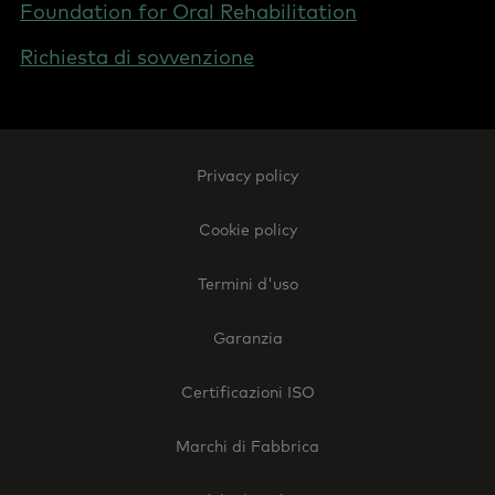
Foundation for Oral Rehabilitation
Richiesta di sovvenzione
Footer
Privacy policy
Legal
-
Cookie policy
Switzerland
(Italian)
Termini d'uso
Garanzia
Certificazioni ISO
Marchi di Fabbrica