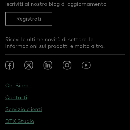
Iscriviti al nostro blog di aggiornamento
Registrati
Ricevi le ultime novità di settore, le
informazioni sui prodotti e molto altro.
Footer
Facebook
Twitter
LinkedIn
Instagram
YouTube
Social
-
Italy
Footer
Chi Siamo
-
Contatti
Switzerland
(Italian)
Servizio clienti
DTX Studio