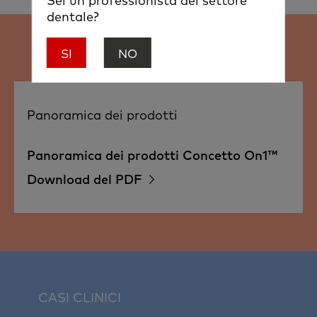
Sei un professionista del settore
dentale?
SI
NO
RISORSE
Panoramica dei prodotti
Panoramica dei prodotti Concetto On1™
Download del PDF
CASI CLINICI