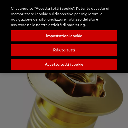
Accedi
Blog
Contattaci
Cliccando su “Accetta tutti i cookie”, l'utente accetta di
Seleziona
Ricerca
Menu
memorizzare i cookie sul dispositivo per migliorare la
il
Nobel
navigazione del sito, analizzare l'utilizzo del sito e
tuo
Biocare
assistere nelle nostre attività di marketing.
paese
Impostazioni cookie
Rifiuta tutti
Accetta tutti i cookie