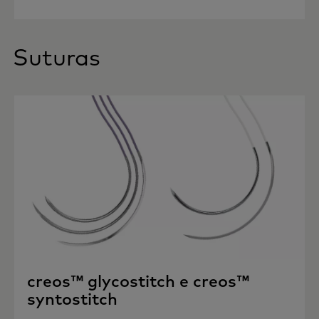
Suturas
creos™ glycostitch e creos™
syntostitch