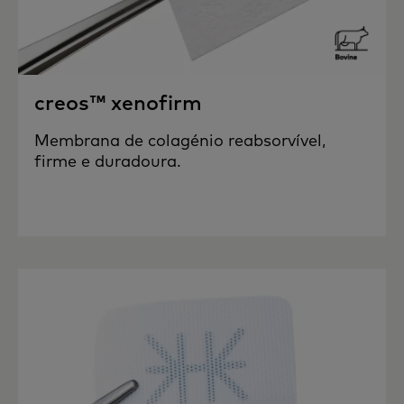
creos™ xenofirm
Membrana de colagénio reabsorvível,
firme e duradoura.