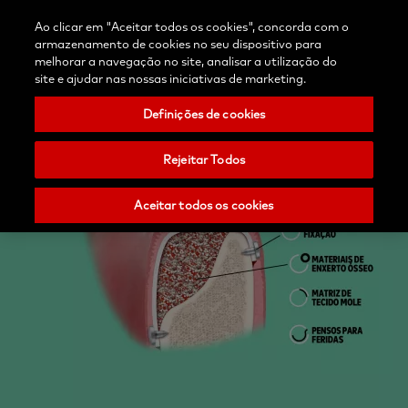
r
Contacte-
Blogue
Ao clicar em "Aceitar todos os cookies", concorda com o
Selecione
o/Registar
nos
Pesquisar
Menu
armazenamento de cookies no seu dispositivo para
o
Nobel
melhorar a navegação no site, analisar a utilização do
seu
Biocare
site e ajudar nas nossas iniciativas de marketing.
país
Definições de cookies
Rejeitar Todos
Aceitar todos os cookies