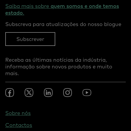
Saiba mais sobre
quem somos e onde temos
estado
.
Subscreva para atualizações do nosso blogue
Subscrever
Receba as últimas notícias da indústria,
informação sobre novos produtos e muito
mais.
Footer
Facebook
Twitter
LinkedIn
Instagram
Youtube
Social
-
Portugal
Footer
Sobre nós
-
Contactos
Portugal