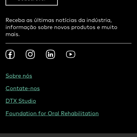
Receba as últimas notícias da indústria,
informação sobre novos produtos e muito
mais.
Footer
Facebook
Instagram
LinkedIn
Youtube
Social
-
Brazillia
Footer
Sobre nós
-
Contate-nos
Brazillia
DTX Studio
Foundation for Oral Rehabilitation