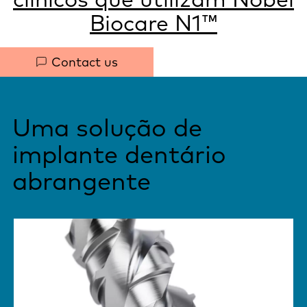
Biocare N1™
Quick
Contact us
links
Uma solução de
implante dentário
abrangente