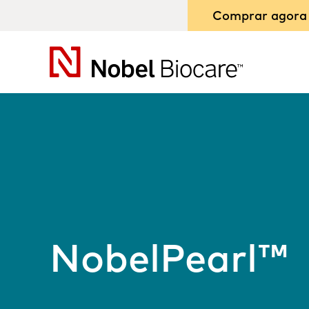
Comprar agora
Nobel
Biocare
NobelPearl™