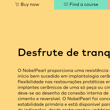
Quick
Buy now
Find a course
links
Desfrute de tranq
O NobelPearl proporciona uma resistênci
início bem sucedido em implantologia cerâ
flexibilidade nas restaurações protéticas
implantes cerâmicos de uma só peça ou ci
deve-se ao desenho da conexão interna de 
cimento e reversível. O NobelPearl foi con
estabilidade primária e está disponível p
de indicações, desde restaurações unitárias