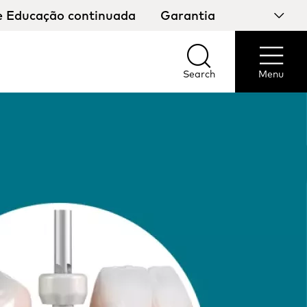
e Educação continuada
Garantia
Select
your
country
Search
Menu
Search
Menu