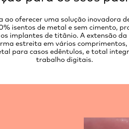
ica ao oferecer uma solução inovadora 
00% isentos de metal e sem cimento, p
s implantes de titânio. A extensão da l
orma estreita em vários comprimentos
al para casos edêntulos, e total integ
trabalho digitais.