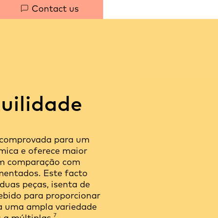
Contact us
uilidade
a comprovada para um
mica e oferece maior
 em comparação com
mentados. Este facto
duas peças, isenta de
cebido para proporcionar
ara uma ampla variedade
7
 a múltiplas.