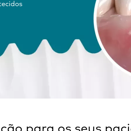
tecidos
ção para os seus pac