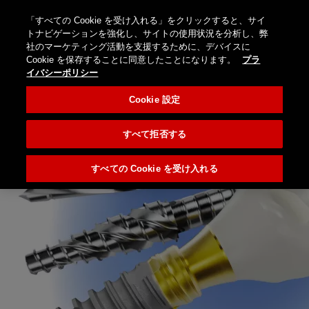
オ
ン
「すべての Cookie を受け入れる」をクリックすると、サイ
ロ
ブロ
お
国
検
Menu
トナビゲーションを強化し、サイトの使用状況を分析し、弊
ラ
グ
グ
問
を
Nobel
社のマーケティング活動を支援するために、デバイスに
索
イ
イ
（海
い
選
Biocare
Cookie を保存することに同意したことになります。
プラ
ン
ン/
外サ
合
択
イバシーポリシー
夏季休業期間における営業対応のご
O
p
n
e
n
ス
登
イ
わ
し
e
m
u
案内
ト
録
Cookie 設定
ト）
せ
て
ア
く
夏季休業期間中のお客様窓口および受注・出荷対
だ
すべて拒否する
応についてご案内いたします。
さ
い
すべての Cookie を受け入れる
詳細はこちら (PDF)