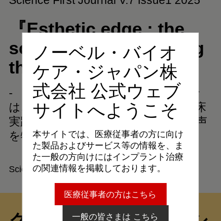
Science First Journal V.7 Issue1 2025
『Esthetic edge : the
science behind owning
ノーベル・バイオ
the zone』
ケア・ジャパン株
式会社 公式ウェブ
- 「審美領域を制する科学の背景」で
サイトへようこそ
は、科学的背景をもつそれぞれの臨床
実践について世界のエキスパートの声
を特集しています。
本サイトでは、医療従事者の方に向け
た製品およびサービス等の情報を、ま
た一般の方向けにはインプラント治療
の関連情報を掲載しております。
Science First の最新号をみる
医療従事者の方はこちら
クリニカル・ソリューシ
一般の皆さまは こちら