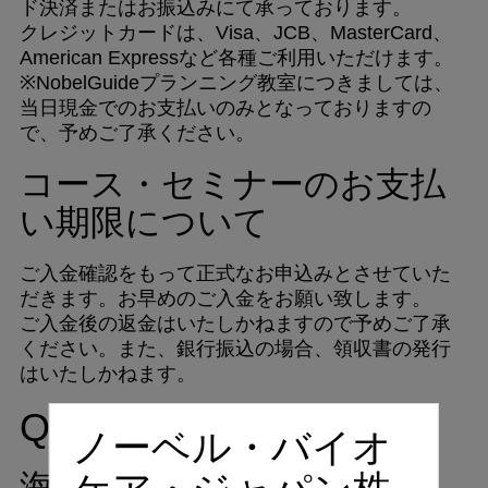
ド決済またはお振込みにて承っております。
クレジットカードは、Visa、JCB、MasterCard、
American Expressなど各種ご利用いただけます。
※NobelGuideプランニング教室につきましては、
当日現金でのお支払いのみとなっておりますの
で、予めご了承ください。
コース・セミナーのお支払
い期限について
ご入金確認をもって正式なお申込みとさせていた
だきます。お早めのご入金をお願い致します。
ご入金後の返金はいたしかねますので予めご了承
ください。また、銀行振込の場合、領収書の発行
はいたしかねます。
Q: 海外コースについて
ノーベル・バイオ
海外で開催しているコース