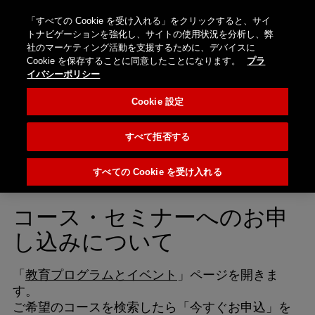
オ
ン
「すべての Cookie を受け入れる」をクリックすると、サイ
ロ
ブロ
お
国
検
Menu
トナビゲーションを強化し、サイトの使用状況を分析し、弊
ラ
グ
グ
問
を
Nobel
社のマーケティング活動を支援するために、デバイスに
索
イ
イ
（海
い
選
Biocare
Cookie を保存することに同意したことになります。
プラ
ン
ン/
外サ
合
択
イバシーポリシー
ス
登
イ
わ
し
コース・セミナー－よ
ト
録
Cookie 設定
ト）
せ
て
ア
く
くあるご質問（FAQ）
だ
すべて拒否する
さ
い
Q: お申し込みについて
すべての Cookie を受け入れる
コース・セミナーへのお申
し込みについて
「
教育プログラムとイベント
」ページを開きま
す。
ご希望のコースを検索したら「今すぐお申込」を