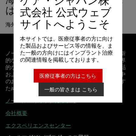
ケア・ジャパン株
はありますか？
式会社 公式ウェブ
サイトへようこそ
海外コースは、
こちら
からご覧いただけます。
本サイトでは、医療従事者の方に向け
た製品およびサービス等の情報を、ま
た一般の方向けにはインプラント治療
ノーベルバイオケアはインプラントを用いた革新
の関連情報を掲載しております。
的な歯科修復ソリューションの分野における世界
的なリーディング・カンパニーです。優れた製品
およびソリューションを提供することで、世界中
医療従事者の方はこちら
のお客様とその患者様にとっての価値を創り出す
ために日々取り組んでいます。
一般の皆さまは こちら
ノーベルバイオケアについて
会社概要
エクスペリエンスセンター