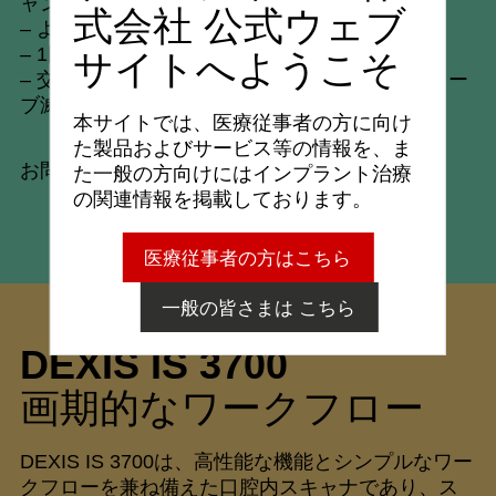
ャン*
式会社 公式ウェブ
– より広範囲で、より深度のある撮影領域
– 1回の充電で1時間のスキャンが可能
サイトへようこそ
– 交換可能な先端チップは110回までオートクレー
ブ滅菌ができ、経済的
本サイトでは、医療従事者の方に向け
た製品およびサービス等の情報を、ま
お問い合わせはこちら
た一般の方向けにはインプラント治療
の関連情報を掲載しております。
医療従事者の方はこちら
一般の皆さまは こちら
DEXIS IS 3700
画期的なワークフロー
DEXIS IS 3700は、高性能な機能とシンプルなワー
クフローを兼ね備えた口腔内スキャナであり、ス