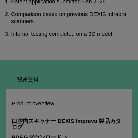
Patent application submitted Feb 2025​.
Comparison based on previous DEXIS intraoral
scanners.
Internal testing completed on a 3D model.
関連資料
Product overview
口腔内スキャナー DEXIS Imprevo 製品カタ
ログ
PDFをダウンロード