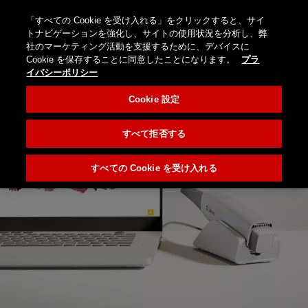
オ
ン
「すべての Cookie を受け入れる」をクリックすると、サイ
ロ
ブロ
お
国
検
Menu
トナビゲーションを強化し、サイトの使用状況を分析し、弊
ラ
グ
グ
問
を
Nobel
社のマーケティング活動を支援するために、デバイスに
索
イ
イ
（海
い
選
Biocare
Cookie を保存することに同意したことになります。
プラ
ン
ン/
外サ
合
択
イバシーポリシー
ス
登
イ
わ
し
ト
録
Cookie 設定
ト）
せ
て
ア
く
だ
すべて拒否する
さ
い
すべての Cookie を受け入れる