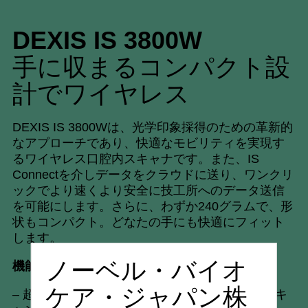
DEXIS IS 3800W
手に収まるコンパクト設
計でワイヤレス
DEXIS IS 3800Wは、光学印象採得のための革新的
なアプローチであり、快適なモビリティを実現す
るワイヤレス口腔内スキャナです。また、IS
Connectを介しデータをクラウドに送り、ワンクリ
ックでより速くより安全に技工所へのデータ送信
を可能にします。さらに、わずか240グラムで、形
状もコンパクト。どなたの手にも快適にフィット
します。
ノーベル・バイオ
機能：
ケア・ジャパン株
– 超高速スキャン： アーチ全体を最短25秒でスキ