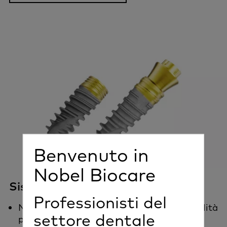
Benvenuto in
Nobel Biocare
Sistemi implantari Nobel Biocare
Professionisti del
NobelActive® progettato per elevata stabilità
settore dentale
primaria ed eccellenza estetica