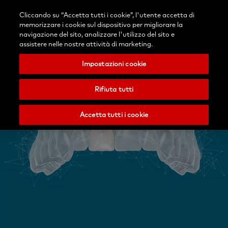
Accedi
Blog
Contattaci
Cliccando su “Accetta tutti i cookie”, l'utente accetta di
Seleziona
Ricerca
Menu
memorizzare i cookie sul dispositivo per migliorare la
il
Nobel
navigazione del sito, analizzare l'utilizzo del sito e
tuo
Biocare
assistere nelle nostre attività di marketing.
paese
Impostazioni cookie
Rifiuta tutti
Accetta tutti i cookie