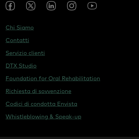
Footer
Facebook
Twitter
LinkedIn
Instagram
YouTube
Social
-
Italy
Footer
Chi Siamo
-
Contatti
Italy
Servizio clienti
DTX Studio
Foundation for Oral Rehabilitation
Richiesta di sovvenzione
Codici di condotta Envista
Whistleblowing & Speak-up