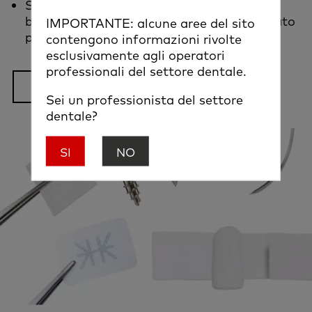
Sistema implantare Nobel Biocare N1™
basato su fondamenti biologici e progettato
IMPORTANTE: alcune aree del sito
4
per carico immediato e funzionalità
contengono informazioni rivolte
esclusivamente agli operatori
professionali del settore dentale.
Per saperne di più
Sei un professionista del settore
dentale?
SI
NO