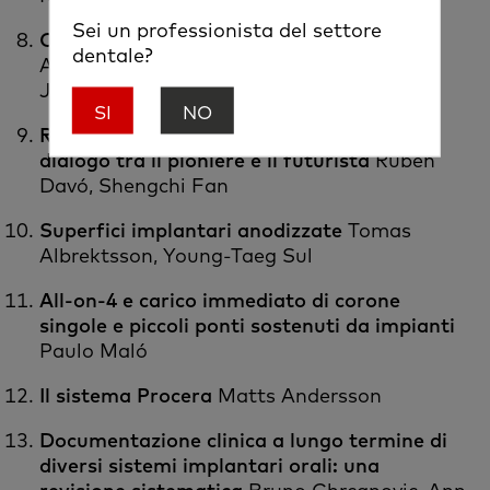
Sei un professionista del settore
Osteointegrazione in ortopedia
Tomas
dentale?
Albrektsson, Lars Carlsson, Magnus
Jacobsson
SI
NO
Riabilitazione con impianti zigomatici: un
dialogo tra il pioniere e il futurista
Rubén
Davó, Shengchi Fan
Superfici implantari anodizzate
Tomas
Albrektsson, Young-Taeg Sul
All-on-4 e carico immediato di corone
singole e piccoli ponti sostenuti da impianti
Paulo Maló
Il sistema Procera
Matts Andersson
Documentazione clinica a lungo termine di
diversi sistemi implantari orali: una