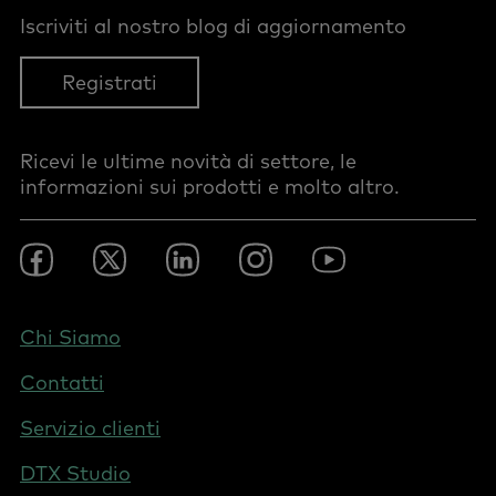
Iscriviti al nostro blog di aggiornamento
Registrati
Ricevi le ultime novità di settore, le
informazioni sui prodotti e molto altro.
Footer
Facebook
Twitter
LinkedIn
Instagram
YouTube
Social
-
Italy
Footer
Chi Siamo
-
Contatti
Italy
Servizio clienti
DTX Studio