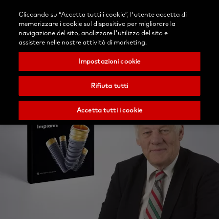
Accedi
Blog
Contattaci
Cliccando su “Accetta tutti i cookie”, l'utente accetta di
Seleziona
Ricerca
Menu
memorizzare i cookie sul dispositivo per migliorare la
il
Nobel
navigazione del sito, analizzare l'utilizzo del sito e
tuo
Biocare
assistere nelle nostre attività di marketing.
paese
Impostazioni cookie
Rifiuta tutti
Accetta tutti i cookie