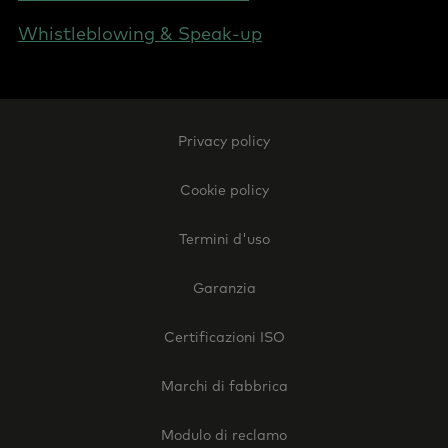
Whistleblowing & Speak-up
Footer
Privacy policy
Legal
-
Cookie policy
Italy
Termini d'uso
Garanzia
Certificazioni ISO
Marchi di fabbrica
Modulo di reclamo