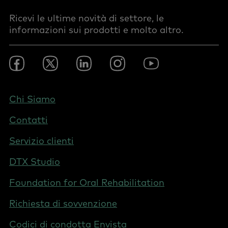
Ricevi le ultime novità di settore, le
informazioni sui prodotti e molto altro.
Footer
Facebook
Twitter
LinkedIn
Instagram
YouTube
Social
-
Italy
Footer
Chi Siamo
-
Contatti
Italy
Servizio clienti
DTX Studio
Foundation for Oral Rehabilitation
Richiesta di sovvenzione
Codici di condotta Envista