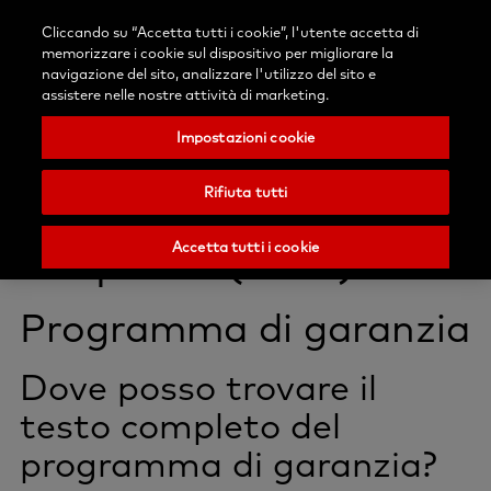
Accedi
Blog
Contattaci
Cliccando su “Accetta tutti i cookie”, l'utente accetta di
Seleziona
Ricerca
Menu
memorizzare i cookie sul dispositivo per migliorare la
il
Nobel
navigazione del sito, analizzare l'utilizzo del sito e
tuo
Biocare
assistere nelle nostre attività di marketing.
paese
Impostazioni cookie
Garanzie, politiche &
Rifiuta tutti
sicurezza - Domande
frequenti (FAQ)
Accetta tutti i cookie
Programma di garanzia
Dove posso trovare il
testo completo del
programma di garanzia?