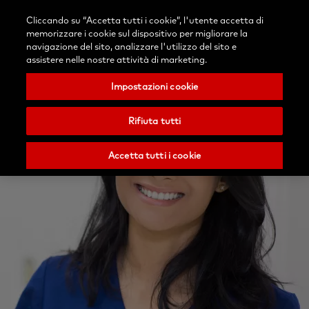
Accedi
Blog
Contattaci
Cliccando su “Accetta tutti i cookie”, l'utente accetta di
Seleziona
Ricerca
Menu
memorizzare i cookie sul dispositivo per migliorare la
il
Nobel
navigazione del sito, analizzare l'utilizzo del sito e
tuo
Biocare
assistere nelle nostre attività di marketing.
paese
Impostazioni cookie
Rifiuta tutti
Accetta tutti i cookie