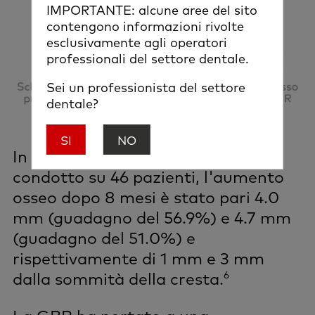
IMPORTANTE: alcune aree del sito
contengono informazioni rivolte
esclusivamente agli operatori
professionali del settore dentale.
Sei un professionista del settore
dentale?
SI
NO
In uno studio clinico multicentrico
condotto su 46 pazienti, l'aumento
osseo dopo 8 mesi è stato pari 4.0
mm (guadagno del 56.9%) e 4.7 mm
(guadagno del 51.0%) e
rispettivamente di 1 mm e 3 mm
6
dalla sommità della cresta.