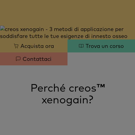
Quick
Acquista ora
Trova un corso
links
Contattaci
Perché creos
™
xenogain?