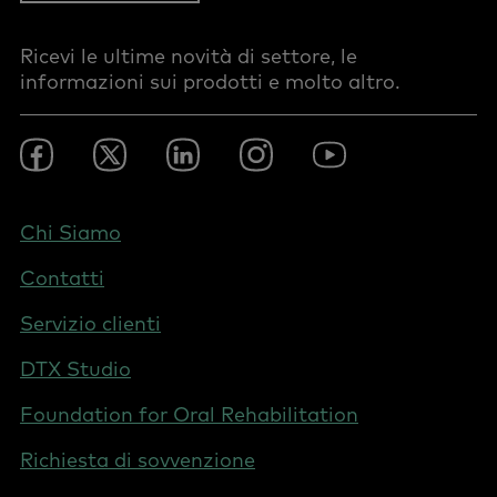
Ricevi le ultime novità di settore, le
informazioni sui prodotti e molto altro.
Footer
Facebook
Twitter
LinkedIn
Instagram
YouTube
Social
-
Italy
Footer
Chi Siamo
-
Contatti
Switzerland
(Italian)
Servizio clienti
DTX Studio
Foundation for Oral Rehabilitation
Richiesta di sovvenzione