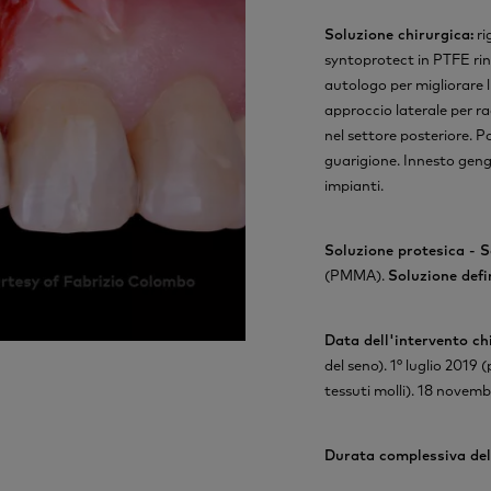
Soluzione chirurgica:
ri
syntoprotect in PTFE rin
autologo per migliorare 
approccio laterale per ra
nel settore posteriore. 
guarigione. Innesto gengi
impianti.
Soluzione protesica - S
(PMMA).
Soluzione defin
Data dell'intervento ch
del seno). 1° luglio 2019
tessuti molli). 18 novemb
Durata complessiva de