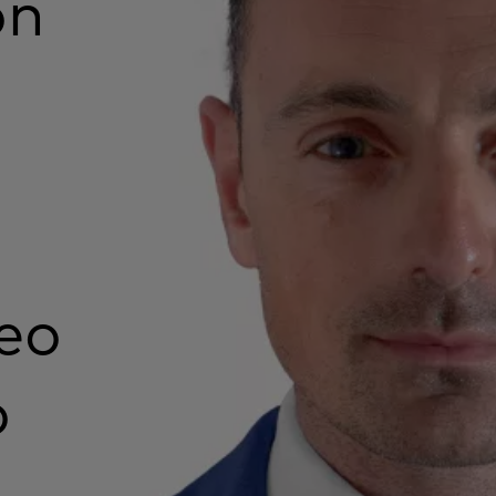
on
eo
o