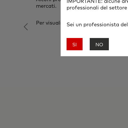
IMPORTANTE: alcune aree
mercati.
professionali del settore
Per visualizzare questa pagina su disp
Sei un professionista de
SI
NO