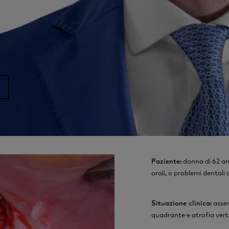
Paziente:
donna di 62 ann
orali, o problemi dentali 
Situazione clinica:
assen
quadrante e atrofia vertica