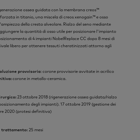
generazione ossea guidata con la membrana creos™
forzata in titanio, una miscela di creos xenogain™ e osso
l'ampiezza della cresta alveolare. Rialzo del seno mediante
ggiungere la quantità di osso utile per posizionare l'impianto
Posizionamento di 4 impianti NobelReplace CC dopo 8 mesi di
vale libero per ottenere tessuti cheratinizzati attorno agli
oluzione provvisoria
: corone provvisorie avvitate in acrilico
itiva:
corone in metallo-ceramica.
irurgico:
23 ottobre 2018 (rigenerazione ossea guidata/rialzo
 (posizionamento degli impianti). 17 ottobre 2019 (gestione dei
re 2020 (protesi definitiva)
l trattamento:
25 mesi