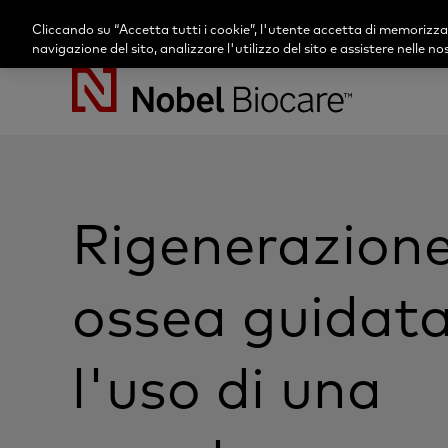
Cliccando su “Accetta tutti i cookie”, l'utente accetta di memorizzare
navigazione del sito, analizzare l'utilizzo del sito e assistere nelle n
Nobel
Biocare
Rigenerazion
ossea guidat
l'uso di una