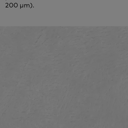
200 µm).