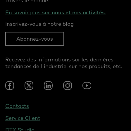
travers le monde.
En savoir plus
sur nous et nos activités
.
Inscrivez-vous à notre blog
Abonnez-vous
Recevez des informations sur les dernières
tendances de l'industrie, sur nos produits, etc.
Footer
Facebook
Twitter
LinkedIn
Instagram
YouTube
Social
-
France
Footer
Contacts
-
Service Client
France
DTX Studio