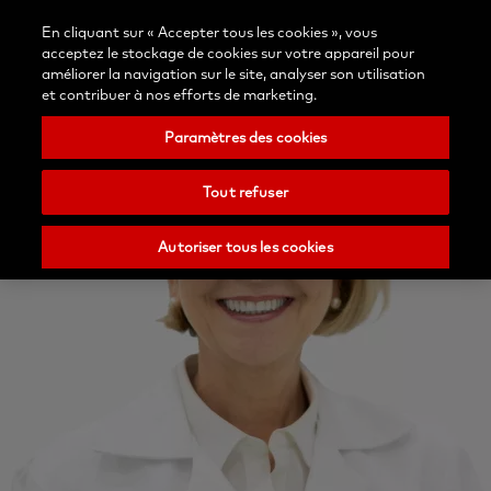
Contactez-
/Inscription
Blog
En cliquant sur « Accepter tous les cookies », vous
Sélectionn
nous
Recherche
Menu
acceptez le stockage de cookies sur votre appareil pour
votre
Nobel
améliorer la navigation sur le site, analyser son utilisation
pays
Biocare
et contribuer à nos efforts de marketing.
Paramètres des cookies
Tout refuser
Autoriser tous les cookies