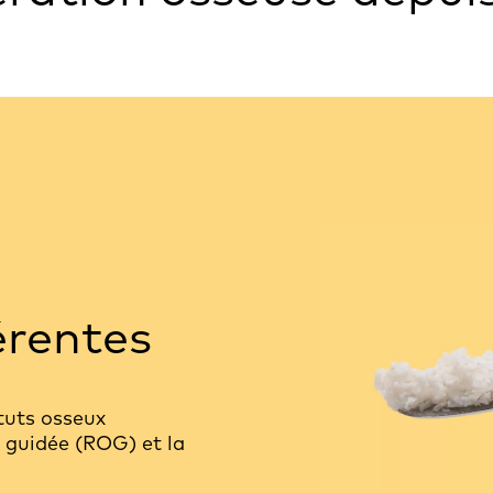
érentes
tuts osseux
 guidée (ROG) et la