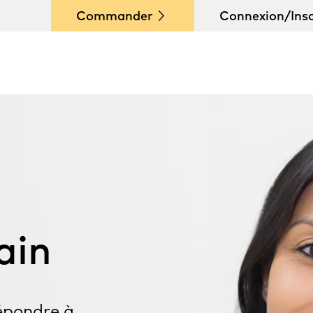
Commander
Connexion/Insc
ain
épondre à