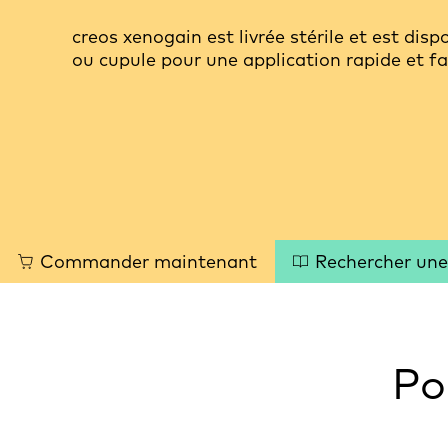
creos xenogain est livrée stérile et est disp
ou cupule pour une application rapide et fa
Quick
Commander maintenant
Rechercher une
links
Po