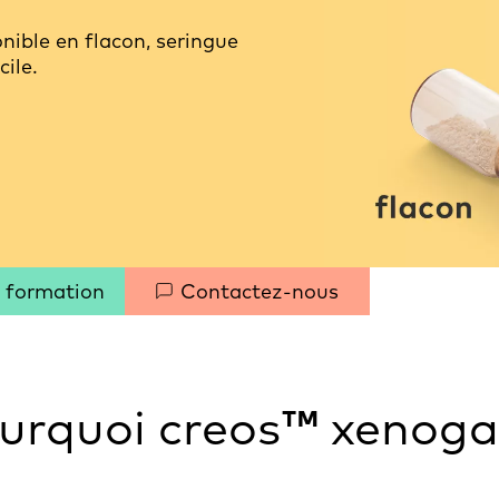
onible en flacon, seringue
cile.
 formation
Contactez-nous
urquoi creos
™
xenoga