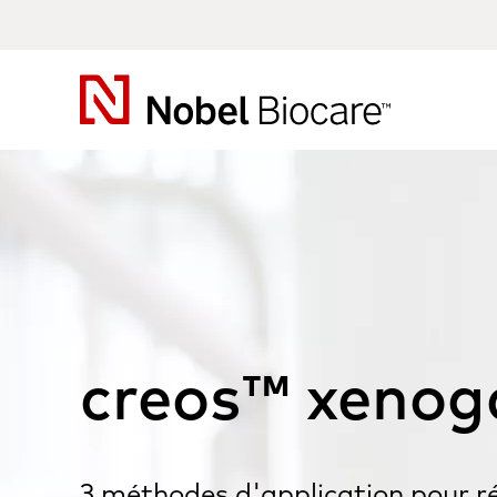
Nobel
Biocare
creos™ xenog
3 méthodes d'application pour r