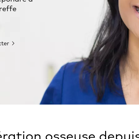
reffe
cter
ration osseuse depuis