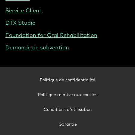
-
Service Client
Canada
(French)
DTX Studio
Foundation for Oral Rehabilitation
Demande de subvention
Footer
Politique de confidentialité
Legal
-
Politique relative aux cookies
Canada
(French)
Conditions d'utilisation
Garantie