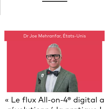
Dr Joe Mehranfar, États-Unis
« Le flux
All-on-4®
digital a