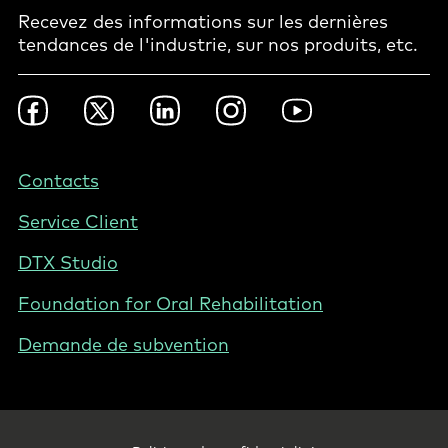
Recevez des informations sur les dernières
tendances de l'industrie, sur nos produits, etc.
Footer
Facebook
Twitter
LinkedIn
Instagram
YouTube
Social
-
BE
Footer
Contacts
-
Service Client
Belgium
(French)
DTX Studio
Foundation for Oral Rehabilitation
Demande de subvention