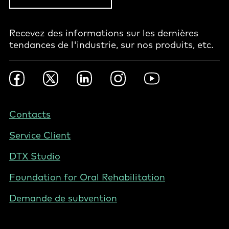
Recevez des informations sur les dernières
tendances de l'industrie, sur nos produits, etc.
Footer
Facebook
Twitter
LinkedIn
Instagram
YouTube
Social
-
BE
Footer
Contacts
-
Service Client
Belgium
(French)
DTX Studio
Foundation for Oral Rehabilitation
Demande de subvention