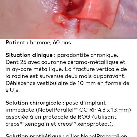
Patient :
homme, 60 ans
Situation clinique :
parodontite chronique.
Dent 25 avec couronne céramo-métallique et
inlay-core métallique. La fracture verticale de
la racine est survenue deux mois auparavant.
Déhiscence vestibulaire de 10 mm en forme de
« U ».
Solution chirurgicale :
pose d'implant
immédiate (NobelParallel™ CC RP 4,3 x 13 mm)
associée à un protocole de ROG (utilisant
creos™ xenogain et creos™ xenoprotect).
Solution prothétique :
pilier NobelProcera® en