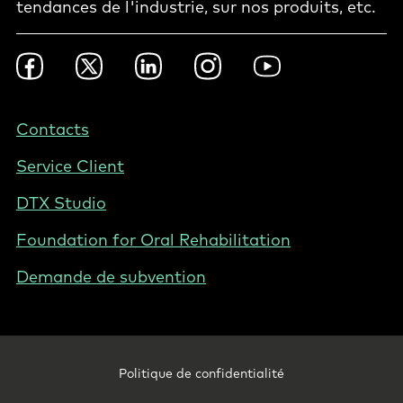
tendances de l'industrie, sur nos produits, etc.
Footer
Facebook
Twitter
LinkedIn
Instagram
YouTube
Social
-
BE
Footer
Contacts
-
Service Client
Belgium
(French)
DTX Studio
Foundation for Oral Rehabilitation
Demande de subvention
Footer
Politique de confidentialité
Legal
-