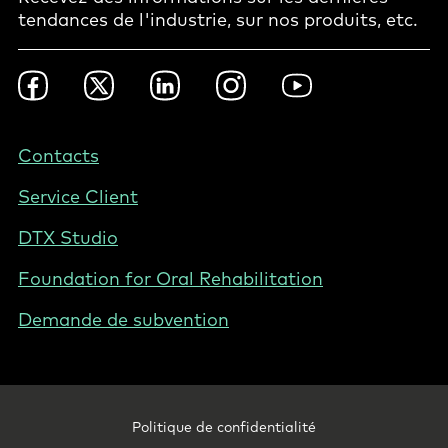
tendances de l'industrie, sur nos produits, etc.
Footer
Facebook
Twitter
LinkedIn
Instagram
YouTube
Social
-
BE
Footer
Contacts
-
Service Client
Belgium
(French)
DTX Studio
Foundation for Oral Rehabilitation
Demande de subvention
Footer
Politique de confidentialité
Legal