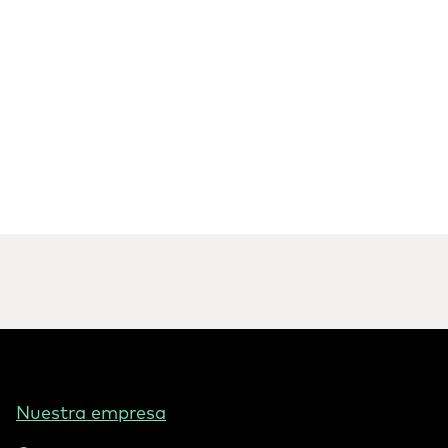
Footer
Nuestra empresa
-