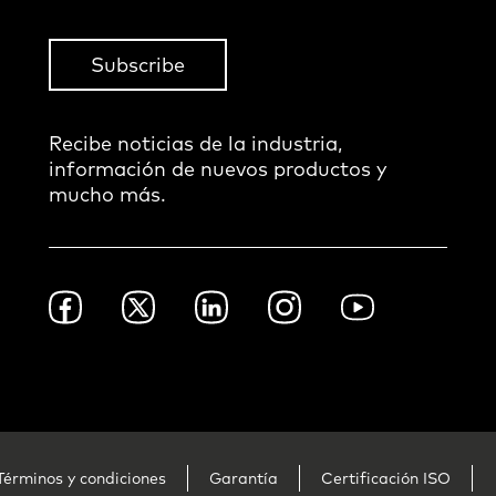
Subscribe
Recibe noticias de la industria,
información de nuevos productos y
mucho más.
Footer
Facebook
Twitter
LinkedIn
Instagram
Youtube
Social
-
Mexico
Términos y condiciones
Garantía
Certificación ISO