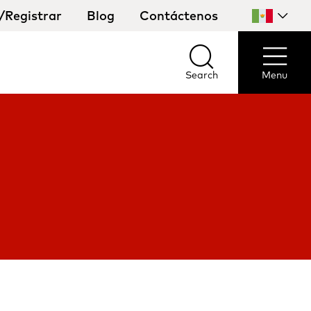
n/Registrar
Blog
Contáctenos
Selecciona
tu
país
Search
Menu
Search
Menu