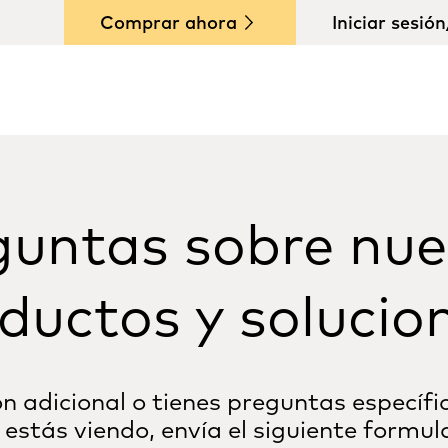
Comprar ahora
Iniciar sesió
guntas sobre nue
ductos y solucio
n adicional o tienes preguntas específi
 estás viendo, envía el siguiente formula