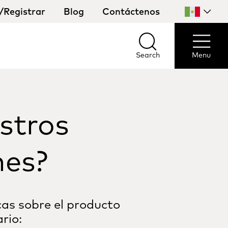
n/Registrar
Blog
Contáctenos
Selecciona
tu
país
Search
Menu
Search
Menu
stros
nes?
cas sobre el producto
rio: