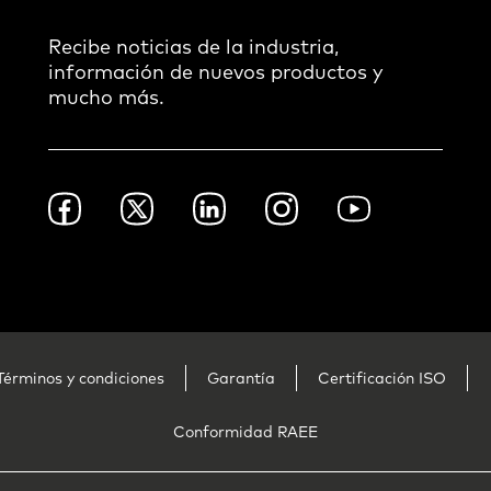
Recibe noticias de la industria,
información de nuevos productos y
mucho más.
Footer
Facebook
Twitter
LinkedIn
Instagram
Youtube
Social
-
Mexico
Términos y condiciones
Garantía
Certificación ISO
Conformidad RAEE