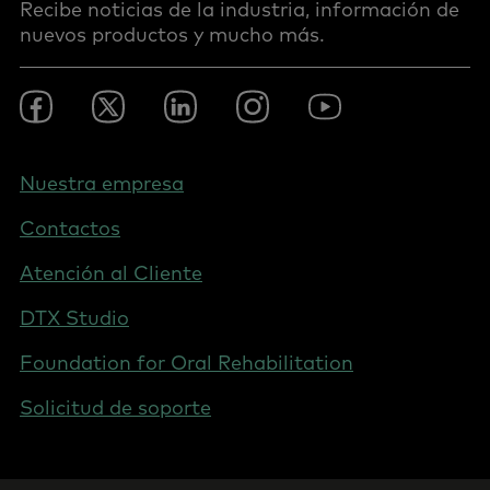
Recibe noticias de la industria, información de
nuevos productos y mucho más.
Footer
Facebook
Twitter
LinkedIn
Instagram
Youtube
Social
-
Spain
Footer
Nuestra empresa
-
Contactos
Spain
Atención al Cliente
DTX Studio
Foundation for Oral Rehabilitation
Solicitud de soporte