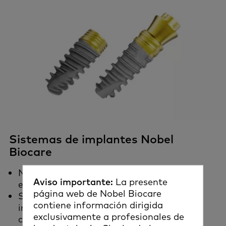
Sistemas de implantes Nobel
Biocare
NobelActive® diseñado para una alta
Aviso importante:
La presente
estabilidad primaria y excelencia estética
página web de Nobel Biocare
Sistema de implantes Nobel Biocare N1™
contiene información dirigida
impulsado por la biología y diseñado para
exclusivamente a profesionales de
4
carga y función inmediatas