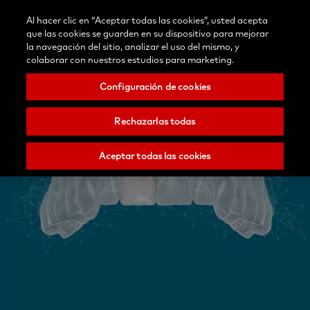
Blog
Contáctenos
Al hacer clic en “Aceptar todas las cookies”, usted acepta
Selecciona
/Registrar
Buscar
Menu
que las cookies se guarden en su dispositivo para mejorar
tu
Nobel
la navegación del sitio, analizar el uso del mismo, y
país
Biocare
colaborar con nuestros estudios para marketing.
Configuración de cookies
Rechazarlas todas
Aceptar todas las cookies