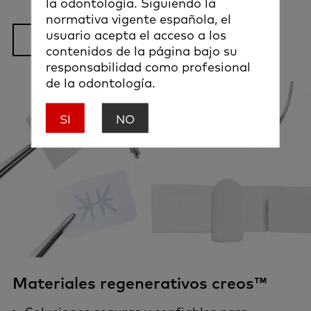
la odontología. Siguiendo la
normativa vigente española, el
usuario acepta el acceso a los
Más información
contenidos de la página bajo su
responsabilidad como profesional
de la odontología.
SI
NO
Materiales regenerativos creos™