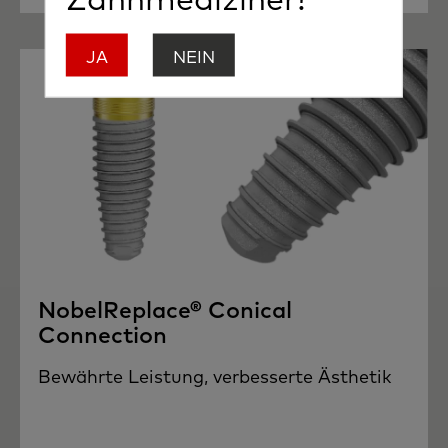
JA
NEIN
NobelReplace® Conical
Connection
Bewährte Leistung, verbesserte Ästhetik