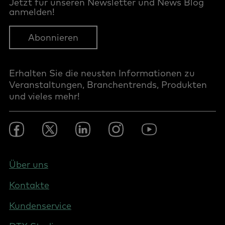
Jetzt für unseren Newsletter und News Blog
anmelden!
Abonnieren
Erhalten Sie die neusten Informationen zu
Veranstaltungen, Branchentrends, Produkten
und vieles mehr!
Footer
Facebook
Twitter
LinkedIn
Instagram
YouTube
Social
-
DACH
Footer
Über uns
-
Kontakte
Germany
Kundenservice