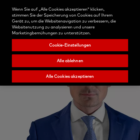
Kontaktieren
Anmelden
Blog
Wenn Sie auf „Alle Cookies akzeptieren“ klicken,
Wählen
Sie uns
Suchen
Menu
stimmen Sie der Speicherung von Cookies auf Ihrem
Sie
Nobel
Gerät zu, um die Websitenavigation zu verbessern, die
Ihr
Biocare
Websitenutzung zu analysieren und unsere
Land
Marketingbemühungen zu unterstützen.
Cookie-Einstellungen
Alle ablehnen
Alle Cookies akzeptieren