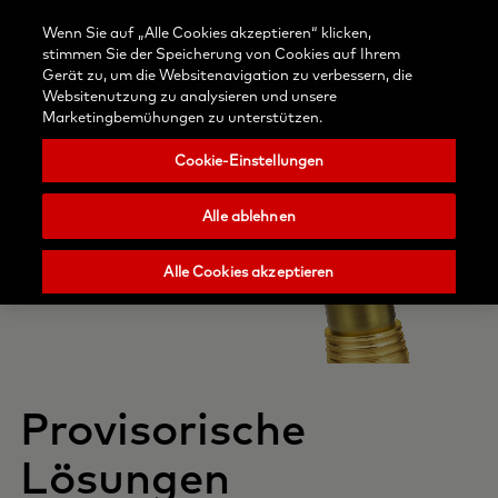
Kontaktieren
Anmelden
Blog
Wenn Sie auf „Alle Cookies akzeptieren“ klicken,
Wählen
Sie uns
Suchen
Menu
stimmen Sie der Speicherung von Cookies auf Ihrem
Sie
Nobel
Gerät zu, um die Websitenavigation zu verbessern, die
Ihr
Biocare
Websitenutzung zu analysieren und unsere
Land
Marketingbemühungen zu unterstützen.
Cookie-Einstellungen
Alle ablehnen
Alle Cookies akzeptieren
Provisorische
Lösungen