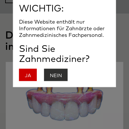
WICHTIG:
Diese Website enthält nur
Informationen für Zahnärzte oder
Das könnte Sie auch
Zahnmedizinisches Fachpersonal.
interessieren
Sind Sie
Zahnmediziner?
JA
NEIN