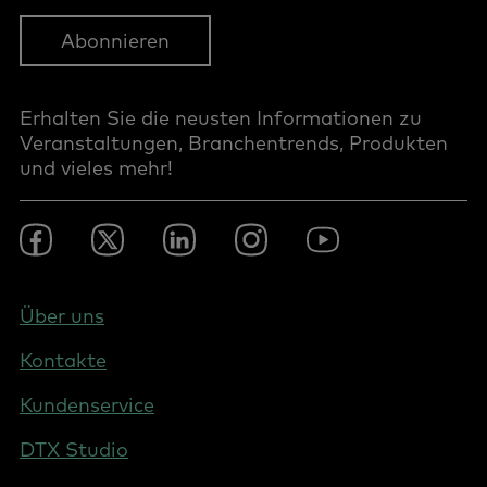
Abonnieren
Erhalten Sie die neusten Informationen zu
Veranstaltungen, Branchentrends, Produkten
und vieles mehr!
Footer
Facebook
Twitter
LinkedIn
Instagram
YouTube
Social
-
DACH
Footer
Über uns
-
Kontakte
Switzerland
(German)
Kundenservice
DTX Studio