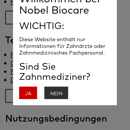
Retouren und Umtausch
Nobel Biocare
Mehr lesen
WICHTIG:
Technischer Support
Diese Website enthält nur
Informationen für Zahnärzte oder
Zahnmedizinisches Fachpersonal.
Prothetische Fragen
Chirurgische Fragen
Sind Sie
Fragen zur Software
Zahnmediziner?
DTX Studio™ Implant Software
JA
NEIN
Mehr lesen
Nutzungsbedingungen