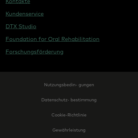
Kontakte
Austria
Kundenservice
DTX Studio
Foundation for Oral Rehabilitation
Forschungsförderung
Footer
Nutzungsbedin- gungen
Legal
-
Datenschutz- bestimmung
Austria
Cookie-Richtlinie
Gewährleistung