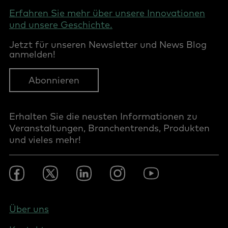
Erfahren Sie mehr über unsere Innovationen
und unsere Geschichte.
Jetzt für unseren Newsletter und News Blog
anmelden!
Abonnieren
Erhalten Sie die neusten Informationen zu
Veranstaltungen, Branchentrends, Produkten
und vieles mehr!
Footer
Facebook
Twitter
LinkedIn
Instagram
YouTube
Social
-
DACH
Footer
Über uns
-