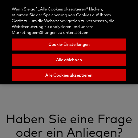
Kontaktieren
Anmelden
Blog
Wenn Sie auf „Alle Cookies akzeptieren“ klicken,
Wählen
Sie uns
Suchen
Menu
stimmen Sie der Speicherung von Cookies auf Ihrem
Sie
Nobel
Gerät zu, um die Websitenavigation zu verbessern, die
Ihr
Biocare
Websitenutzung zu analysieren und unsere
Land
Marketingbemühungen zu unterstützen.
Cookie-Einstellungen
Alle ablehnen
Alle Cookies akzeptieren
Haben Sie eine Frage
oder ein Anliegen?