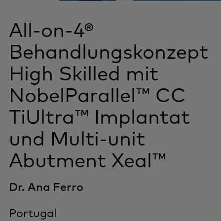
All-on-4®
Behandlungskonzept
High Skilled mit
NobelParallel™ CC
TiUltra™ Implantat
und Multi-unit
Abutment Xeal™
Dr. Ana Ferro
Portugal