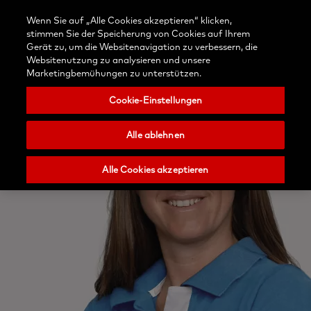
Kontaktieren
Anmelden
Blog
Wenn Sie auf „Alle Cookies akzeptieren“ klicken,
Wählen
Sie uns
Suchen
Menu
stimmen Sie der Speicherung von Cookies auf Ihrem
Sie
Nobel
Gerät zu, um die Websitenavigation zu verbessern, die
Ihr
Biocare
Websitenutzung zu analysieren und unsere
Land
Marketingbemühungen zu unterstützen.
Cookie-Einstellungen
Alle ablehnen
Alle Cookies akzeptieren