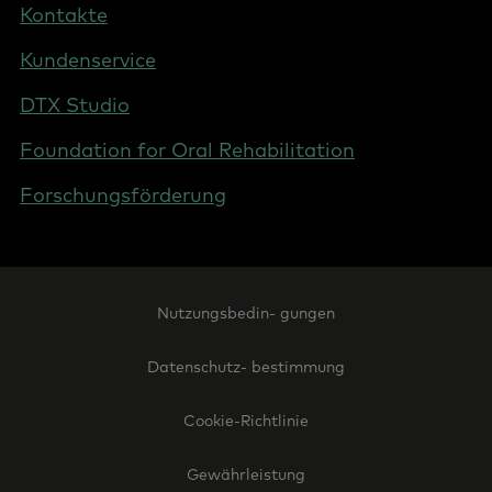
Kontakte
Austria
Kundenservice
DTX Studio
Foundation for Oral Rehabilitation
Forschungsförderung
Footer
Nutzungsbedin- gungen
Legal
-
Datenschutz- bestimmung
Austria
Cookie-Richtlinie
Gewährleistung