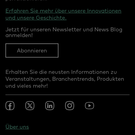
Erfahren Sie mehr über unsere Innovationen
und unsere Geschichte.
Jetzt für unseren Newsletter und News Blog
anmelden!
Abonnieren
Erhalten Sie die neusten Informationen zu
Veranstaltungen, Branchentrends, Produkten
und vieles mehr!
Footer
Facebook
Twitter
LinkedIn
Instagram
YouTube
Social
-
DACH
Footer
Über uns
-